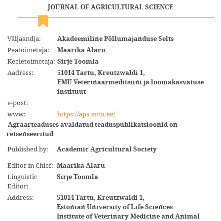
JOURNAL OF AGRICULTURAL SCIENCE
Väljaandja:
Akadeemiline Põllumajanduse Selts
Peatoimetaja:
Maarika Alaru
Keeletoimetaja:
Sirje Toomla
Aadress:
51014 Tartu, Kreutzwaldi 1,
EMÜ Veterinaarmeditsiini ja loomakasvatuse
instituut
e-post:
www:
https://aps.emu.ee/
Agraarteaduses avaldatud teaduspublikatsioonid on
retsenseeritud
Published by:
Academic Agricultural Society
Editor in Chief:
Maarika Alaru
Linguistic
Sirje Toomla
Editor:
Address:
51014 Tartu, Kreutzwaldi 1,
Estonian University of Life Sciences
Institute of Veterinary Medicine and Animal