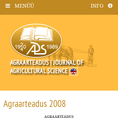
MENÜÜ
INFO
AGRAARTEADUS | JOURNAL OF
AGRICULTURAL SCIENCE
Agraarteadus 2008
AGRAARTEADUS