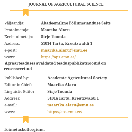
JOURNAL OF AGRICULTURAL SCIENCE
Väljaandja:
Akadeemiline Põllumajanduse Selts
Peatoimetaja:
Maarika Alaru
Keeletoimetaja:
Sirje Toomla
Aadress:
51014 Tartu, Kreutzwaldi 1
e-post:
maarika.alaru@emu.ee
www:
https://aps.emu.ee/
Agraarteaduses avaldatud teaduspublikatsioonid on
retsenseeritud
Published by:
Academic Agricultural Society
Editor in Chief:
Maarika Alaru
Linguistic Editor:
Sirje Toomla
Address:
51014 Tartu, Kreutzwaldi 1
e-mail:
maarika.alaru@emu.ee
www:
https://aps.emu.ee/
Toimetuskolleegium: