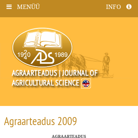
MENÜÜ
INFO
AGRAARTEADUS | JOURNAL OF
AGRICULTURAL SCIENCE
Agraarteadus 2009
AGRAARTEADUS