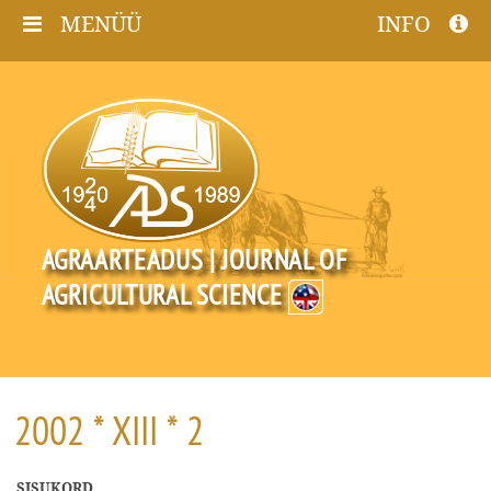
MENÜÜ
INFO
AGRAARTEADUS | JOURNAL OF
AGRICULTURAL SCIENCE
2002 * XIII * 2
SISUKORD