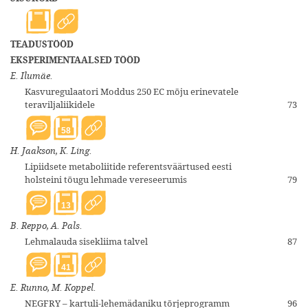
TEADUSTÖÖD
EKSPERIMENTAALSED TÖÖD
E. Ilumäe.
Kasvuregulaatori Moddus 250 EC mõju erinevatele
teraviljaliikidele
73
58
H. Jaakson, K. Ling.
Lipiidsete metaboliitide referentsväärtused eesti
holsteini tõugu lehmade vereseerumis
79
13
B. Reppo, A. Pals.
Lehmalauda sisekliima talvel
87
41
E. Runno, M. Koppel.
NEGFRY – kartuli-lehemädaniku tõrjeprogramm
96