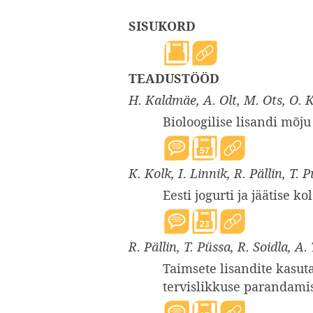
SISUKORD
TEADUSTÖÖD
H. Kaldmäe, A. Olt, M. Ots, O. K
Bioloogilise lisandi mõju
57
K. Kolk, I. Linnik, R. Pällin, T. 
Eesti jogurti ja jäätise ko
23
R. Pällin, T. Püssa, R. Soidla, A
Taimsete lisandite kasut
tervislikkuse parandami