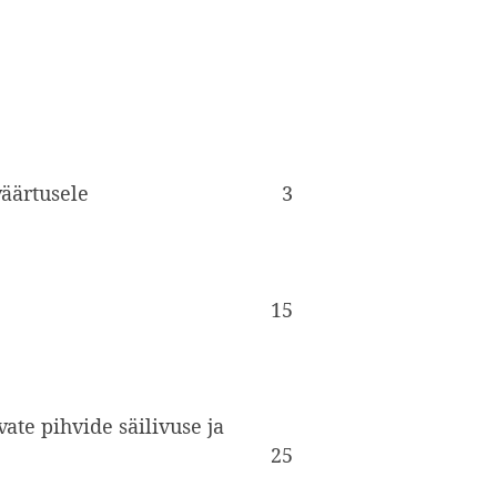
väärtusele
3
15
ate pihvide säilivuse ja
25