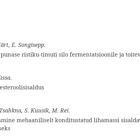
ärt, E. Songisepp.
 punase ristiku-timuti silo fermentatsioonile ja toite
Püssa.
lesteroolisisaldus
. Tsahkna, S. Kuusik, M. Rei.
amine mehaaniliselt konditustatud lihamassi sisaldav
seks