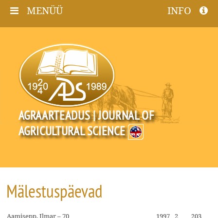
MENÜÜ
INFO
AGRAARTEADUS | JOURNAL OF
AGRICULTURAL SCIENCE
Mälestuspäevad
Aamisepp, Ilmar – 70
1997
2
203