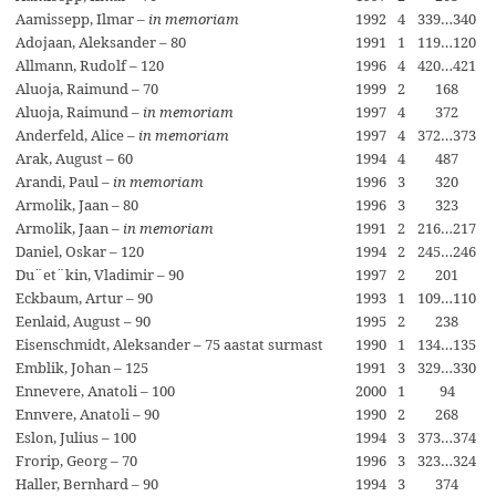
Aamissepp, Ilmar –
1992
4
339…340
in memoriam
Adojaan, Aleksander – 80
1991
1
119…120
Allmann, Rudolf – 120
1996
4
420…421
Aluoja, Raimund – 70
1999
2
168
Aluoja, Raimund –
1997
4
372
in memoriam
Anderfeld, Alice –
1997
4
372…373
in memoriam
Arak, August – 60
1994
4
487
Arandi, Paul –
1996
3
320
in memoriam
Armolik, Jaan – 80
1996
3
323
Armolik, Jaan –
1991
2
216…217
in memoriam
Daniel, Oskar – 120
1994
2
245…246
Du¨et¨kin, Vladimir – 90
1997
2
201
Eckbaum, Artur – 90
1993
1
109…110
Eenlaid, August – 90
1995
2
238
Eisenschmidt, Aleksander – 75 aastat surmast
1990
1
134…135
Emblik, Johan – 125
1991
3
329…330
Ennevere, Anatoli – 100
2000
1
94
Ennvere, Anatoli – 90
1990
2
268
Eslon, Julius – 100
1994
3
373…374
Frorip, Georg – 70
1996
3
323…324
Haller, Bernhard – 90
1994
3
374