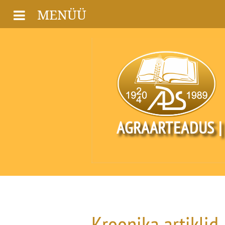
MENÜÜ
AGRAARTEADUS |
Kroonika artiklid